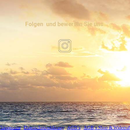
Folgen und bewerten Sie uns
I
mpressum
/
Datenschutzerklärung
/
AGB´s
/
AGB´s Shop & Widerruf