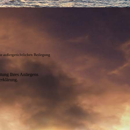
ur außergerichtlichen Beilegung
itung Ihres Anliegens
erklärung.