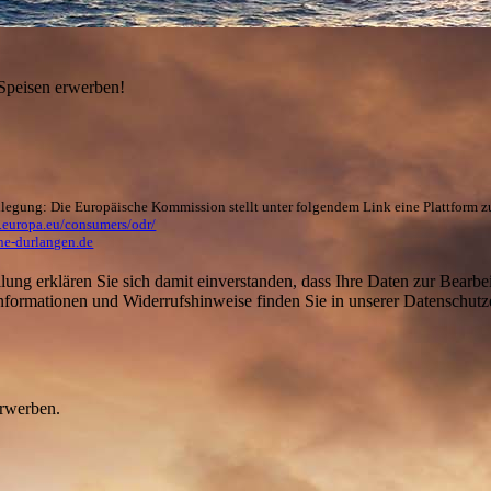
 Speisen erwerben!
ilegung: Die Europäische Kommission stellt unter folgendem Link eine Plattform z
c.europa.eu/consumers/odr/
ne-durlangen.de
ung erklären Sie sich damit einverstanden, dass Ihre Daten zur Bearbe
nformationen und Widerrufshinweise finden Sie in unserer Datenschutz
erwerben.