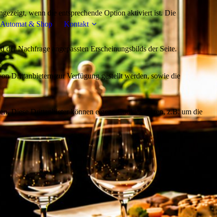
ezeigt, wenn die entsprechende Option aktiviert ist. Die
 Automat & Shop
Kontakt
d der Nachfrage angepassten Erscheinungsbilds der Seite.
on Drittanbietern zur Verfügung gestellt werden, sowie die
den. Diese Drittanbieter können eigene Cookies setzen, z.B. um die