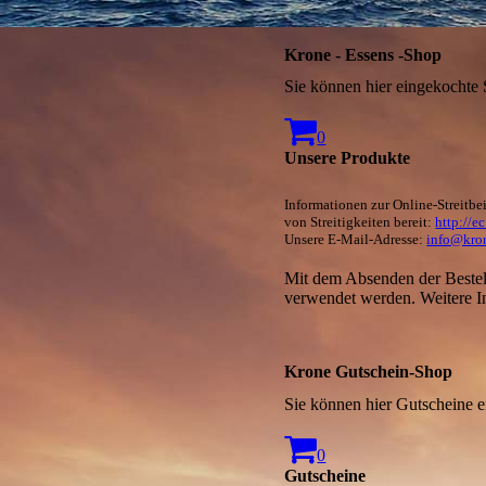
Krone - Essens -Shop
Sie können hier eingekochte
0
Unsere Produkte
Informationen zur Online-Streitbe
von Streitigkeiten bereit:
http://e
Unsere E-Mail-Adresse:
info@kro
Mit dem Absenden der Bestell
verwendet werden. Weitere I
Krone Gutschein-Shop
Sie können hier Gutscheine 
0
Gutscheine