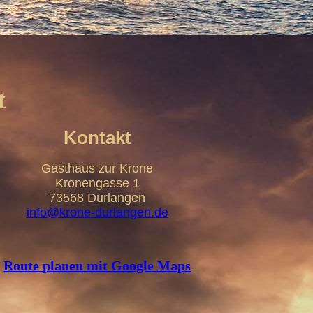
t
Kontakt
Gasthaus zur Krone
Kronengasse 1
73568 Durlangen
info@krone-durlangen.de
Route planen mit Google Maps