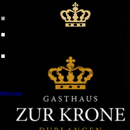
Cookie-Einstellungen
Diese Webseite verwendet Cookies, um Besuchern ein optimales Nutzerer
Datenverarbeitung kann dann auch in einem Drittland erfolgen. Weiter
Technisch notwendige
Diese Cookies sind zum Betrieb der Webseite notwendig, z.B. zum Sch
Analytische
Diese Cookies werden verwendet, um das Nutzererlebnis weiter zu optim
Ausspielung von personalisierter Werbung durch die Nachverfolgung de
Drittanbieter-Inhalte
Diese Webseite bietet möglicherweise Inhalte oder Funktionalitäten an,
Nutzeraktivität zu verfolgen oder ihre Angebote zu personalisieren und
Ablehnen
Alle akzeptieren
Speichern
Datenschutz