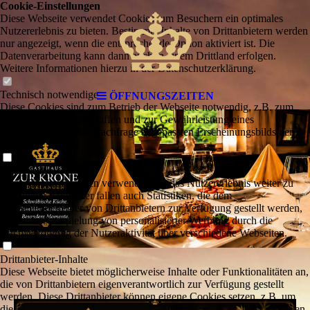
Cookie-Einstellungen
Diese Webseite verwendet Cookies, um Besuchern ein optimales
Nutzererlebnis zu bieten. Bestimmte Inhalte von Drittanbietern werden
nur angezeigt, wenn die entsprechende Option aktiviert ist. Die
Datenverarbeitung kann dann auch in einem Drittland erfolgen.
Weitere Informationen hierzu in der Datenschutzerklärung.
Technisch notwendige
ÖFFNUNGSZEITEN
Diese Cookies sind zum Betrieb der Webseite notwendig, z.B. zum
Schutz vor Hackerangriffen und zur Gewährleistung eines
konsistenten und der Nachfrage angepassten Erscheinungsbilds der
Seite.
Analytische
Diese Cookies werden verwendet, um das Nutzererlebnis weiter zu
optimieren. Hierunter fallen auch Statistiken, die dem
Webseitenbetreiber von Drittanbietern zur Verfügung gestellt werden,
sowie die Ausspielung von personalisierter Werbung durch die
Nachverfolgung der Nutzeraktivität über verschiedene Webseiten.
Drittanbieter-Inhalte
Diese Webseite bietet möglicherweise Inhalte oder Funktionalitäten an,
die von Drittanbietern eigenverantwortlich zur Verfügung gestellt
werden. Diese Drittanbieter können eigene Cookies setzen, z.B. um
die Nutzeraktivität zu verfolgen oder ihre Angebote zu personalisieren