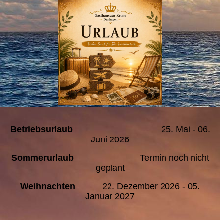
Betriebsurlaub
25. Mai - 06.
Juni 2026
Sommerurlaub
Termin noch nicht
geplant
Weihnachten
22. Dezember 2026 - 05.
Januar 2027