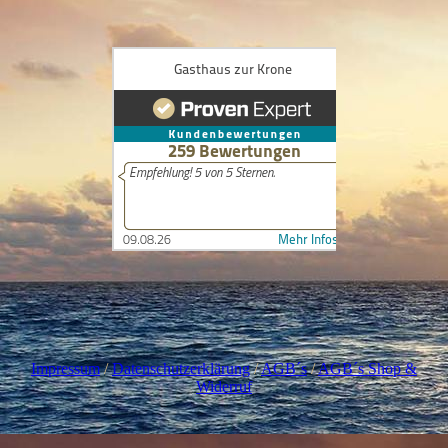
I
mpressum
/
Datenschutzerklärung
/
AGB´s
/
AGB´s Shop &
Widerruf