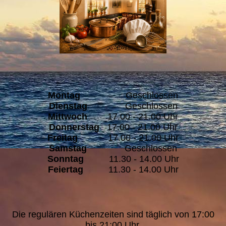
Montag
Geschlossen
Dienstag
Geschlossen
Mittwoch
17.00 - 21.00 Uhr
Donnerstag
17.00 - 21.00 Uhr
Freitag
17.00 - 21.00 Uhr
Samstag
Geschlossen
Sonntag
11.30 - 14.00 Uhr
Feiertag
11.30 - 14.00 Uhr
Die regulären Küchenzeiten sind täglich von 17:00
bis 21:00 Uhr.