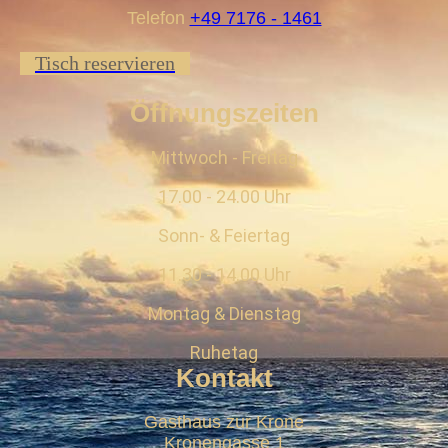
Telefon
+49 7176 - 1461
Tisch reservieren
Öffnungszeiten
Mittwoch - Freitag
17.00 - 24.00 Uhr
Sonn- & Feiertag
11.30 - 14.00 Uhr
Montag & Dienstag
Ruhetag
Kontakt
Gasthaus zur Krone
Kronengasse 1