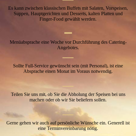
Es kann zwischen klassischen Buffets mit Salaten, Vorspeisen,
Suppen, Hauptgerichten und Desserts, kalten Platten und
Finger-Food gewählt werden.
—
Menüabsprache eine Woche vor Durchführung des Catering-
Angebotes.
—
Sollte Full-Service gewünscht sein (mit Personal), ist eine
Absprache einen Monat im Voraus notwendig.
—
Teilen Sie uns mit, ob Sie die Abholung der Speisen bei uns
machen oder ob wir Sie beliefern sollen.
—
Gerne gehen wir auch auf persönliche Wünsche ein. Generell ist
eine Terminvereinbarung nötig.