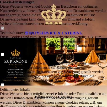
Cookie-Einstellungen
Diese Webseite verwendet Cookies, um Besuchern ein optimales
Nutzererlebnis zu bieten. Bestimmte Inhalte von Drittanbietern werden
nur angezeigt, wenn die entsprechende Option aktiviert ist. Die
Datenverarbeitung kann dann auch in einem Drittland erfolgen.
Weitere Informationen hierzu in der Datenschutzerklärung.
Technisch notwendige
PATYSERVICE & CATERING
Diese Cookies sind zum Betrieb der Webseite notwendig, z.B. zum
Schutz vor Hackerangriffen und zur Gewährleistung eines
konsistenten und der Nachfrage angepassten Erscheinungsbilds der
Seite.
Analytische
Diese Cookies werden verwendet, um das Nutzererlebnis weiter zu
optimieren. Hierunter fallen auch Statistiken, die dem
Webseitenbetreiber von Drittanbietern zur Verfügung gestellt werden,
sowie die Ausspielung von personalisierter Werbung durch die
Nachverfolgung der Nutzeraktivität über verschiedene Webseiten.
Drittanbieter-Inhalte
Diese Webseite bietet möglicherweise Inhalte oder Funktionalitäten an,
Partyservice / Catering
die von Drittanbietern eigenverantwortlich zur Verfügung gestellt
werden. Diese Drittanbieter können eigene Cookies setzen, z.B. um
die Nutzeraktivität zu verfolgen oder ihre Angebote zu personalisieren