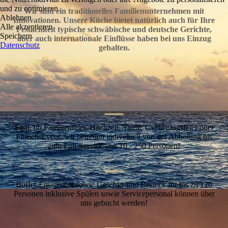
und zu optimieren.
Wir sind ein traditionelles Familienunternehmen mit
Ablehnen
Innovationen. Unsere Küche bietet natürlich auch für Ihre
Alle akzeptieren
Festlichkeit typische schwäbische und deutsche Gerichte,
Speichern
aber auch internationale Einflüsse haben bei uns Einzug
Datenschutz
gehalten.
—
Egal, ob Familienfeier, Hochzeit, Taufe, Geburtstagsfeier oder
Firmen-Event, wir betreuen individuell von der Abholung bis
zum Full-Service von 10 - 250 Personen!
—
Buffet-Equipment sowie Geschirr und Besteck für bis zu 120
Personen inklusive Spülen sowie Servicepersonal können über
uns gebucht werden!
—